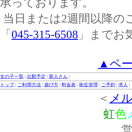
承っております。
当日または2週間以降のご
「
045-315-6508
」までお
▲ペ
女の子一覧
|
出勤予定
|
新人さん
|
トップ
|
ご利用方法
|
遊び方
|
料金表
|
衛生管理
|
ご予約
|
求人
|
＜
メ
虹
色