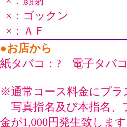
×：顔射
×：ゴックン
×：ＡＦ
●お店から
紙タバコ：? 電子タバ
※通常コース料金にプラス
写真指名及び本指名、
金が1,000円発生致しま